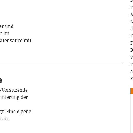
D
F
A
M
ger und
d
ir im
F
matensauce mit
F
B
v
F
a
e
F
-Vorsitzende
minierung der
t. Eine eigene
t an,…