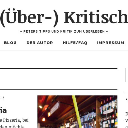
(Über-) Kritisc
» PETERS TIPPS UND KRITIK ZUM ÜBERLEBEN «
BLOG
DER AUTOR
HILFE/FAQ
IMPRESSUM
E
*
K
ia
D
e Pizzeria, bei
W
iden möchte
g