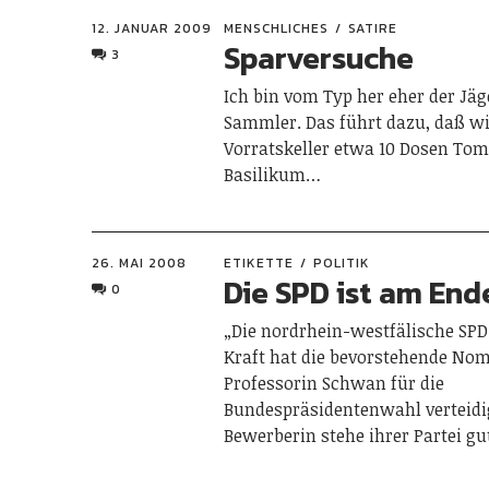
12. JANUAR 2009
MENSCHLICHES
SATIRE
Sparversuche
3
Ich bin vom Typ her eher der Jä
Sammler. Das führt dazu, daß w
Vorratskeller etwa 10 Dosen To
Basilikum…
26. MAI 2008
ETIKETTE
POLITIK
Die SPD ist am End
0
„Die nordrhein-westfälische SPD
Kraft hat die bevorstehende No
Professorin Schwan für die
Bundespräsidentenwahl verteidig
Bewerberin stehe ihrer Partei gu