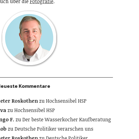
uch über die
Fotografie
.
Neueste Kommentare
eter Roskothen
zu
Hochsensibel HSP
Eva
zu
Hochsensibel HSP
ngo F.
zu
Der beste Wasserkocher Kaufberatung
Rob
zu
Deutsche Politiker verarschen uns
eter Roskothen
zu
Deutsche Politiker