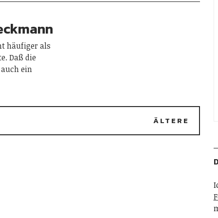
Beckmann
t häufiger als
e. Daß die
 auch ein
ÄLTERE
D
I
F
m