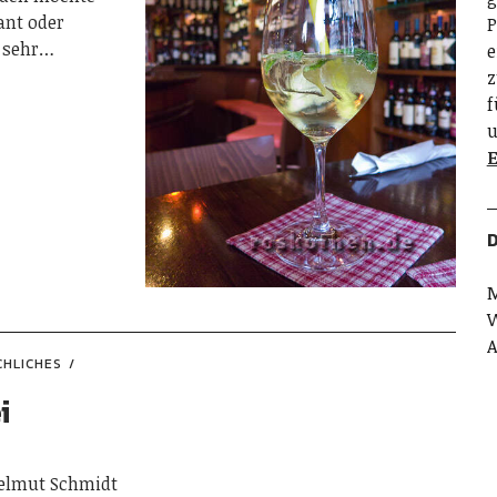
ant oder
P
n sehr…
e
z
f
u
E
D
M
W
A
CHLICHES
i
elmut Schmidt