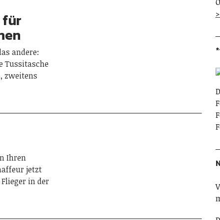
O
>
 für
hen
*
das andere:
ne Tussitasche
, zweitens
D
F
F
F
i
en Ihren
N
ffeur jetzt
Flieger in der
V
m