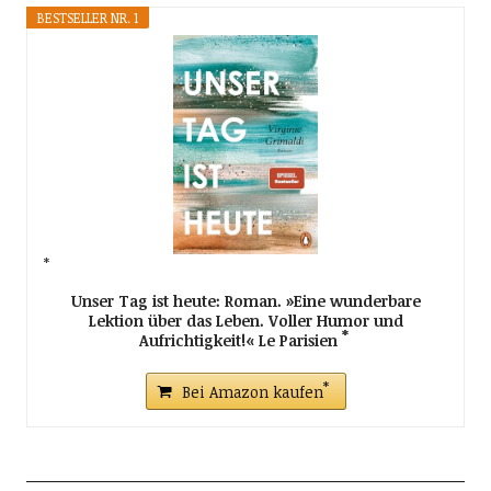
Fotowissen
Roskothens Webseiten
Fotoschule
Fotowissen
Online Fotokurs
Roskothen
Webseiten
Fotokurs für Fortgeschrittene
Fotoschule NRW
Fotoverwaltung
Welche Fujifilm Objektive sind die
besten?
Wunderschöne Tierfotos