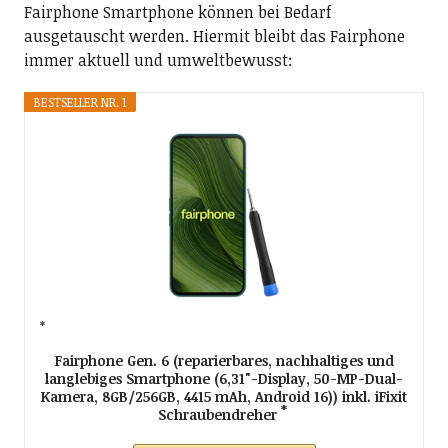
Der Autor
Ich bin Peter Roskothen,
Fotograf, Fototrainer
und
Fotojournalist
. Ich schreibe (mittlerweile) für mein
Leben gerne nicht nur überkritisch, sondern auch
über die
Fotografie
.
Neueste Kommentare