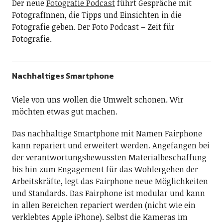
BESTSELLER NR. 1
Fairphone Gen. 6 (reparierbares, nachhaltiges und
langlebiges Smartphone (6,31"-Display, 50-MP-Dual-
Kamera, 8GB/256GB, 4415 mAh, Android 16)) inkl. iFixit
Schraubendreher
Bei Amazon kaufen