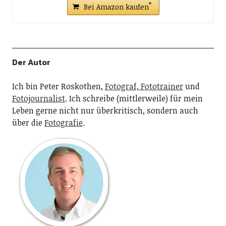
Peter Roskothen
zu
Hochsensibel HSP
Eva
zu
Hochsensibel HSP
Ingo F.
zu
Der beste Wasserkocher Kaufberatung
Rob
zu
Deutsche Politiker verarschen uns
Peter Roskothen
zu
Deutsche Politiker verarschen
uns
Oder Nichtsalles
zu
Deutsche Politiker verarschen
uns
G.v.d. Osterflohe
zu
Kritik an Helmut Schmidt
Buch
BESTSELLER NR. 1