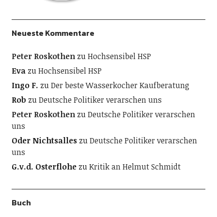
Unser Tag ist heute: Roman. »Eine wunderbare
Lektion über das Leben. Voller Humor und
Aufrichtigkeit!« Le Parisien
Bei Amazon kaufen
Andere Blogs
Atelier-Moosgasse
Fotokurs Fotografieren lernen