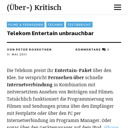
(Über-) Kritisch
FILME & FERNSEHEN
TECHNIK
TESTBERICHT
Telekom Entertain unbrauchbar
VON PETER ROSKOTHEN
KOMMENTARE
3
11. MAI 2011
Die Telekom preist ihr
Entertain-Paket
über den
Klee. Sie verspricht
Fernsehen über
schnelle
Internetverbindung
in Kombination mit
zeitversetztem Ansehen von Beiträgen und Filmen.
Tatsächlich funktioniert die Programmierung von
Filmen und Sendungen prima über den Empfänger
mit Festplatte oder über den PC per
Internetverbindung im Programm Manager. Oder
sogar über den Gerätemanager auf dem IPod,
iPhone