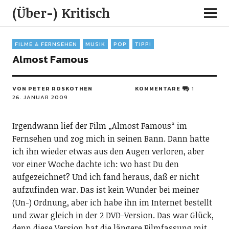
(Über-) Kritisch
FILME & FERNSEHEN
MUSIK
POP
TIPP!
Almost Famous
VON PETER ROSKOTHEN
KOMMENTARE
1
26. JANUAR 2009
Irgendwann lief der Film „Almost Famous“ im
Fernsehen und zog mich in seinen Bann. Dann hatte
ich ihn wieder etwas aus den Augen verloren, aber
vor einer Woche dachte ich: wo hast Du den
aufgezeichnet? Und ich fand heraus, daß er nicht
aufzufinden war. Das ist kein Wunder bei meiner
(Un-) Ordnung, aber ich habe ihn im Internet bestellt
und zwar gleich in der 2 DVD-Version. Das war Glück,
denn diese Version hat die längere Filmfassung mit