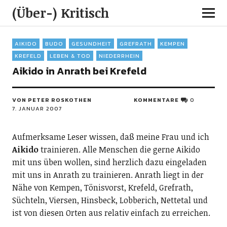
(Über-) Kritisch
AIKIDO
BUDO
GESUNDHEIT
GREFRATH
KEMPEN
KREFELD
LEBEN & TOD
NIEDERRHEIN
Aikido in Anrath bei Krefeld
VON PETER ROSKOTHEN
KOMMENTARE
0
7. JANUAR 2007
Aufmerksame Leser wissen, daß meine Frau und ich
Aikido
trainieren. Alle Menschen die gerne Aikido
mit uns üben wollen, sind herzlich dazu eingeladen
mit uns in Anrath zu trainieren. Anrath liegt in der
Nähe von Kempen, Tönisvorst, Krefeld, Grefrath,
Süchteln, Viersen, Hinsbeck, Lobberich, Nettetal und
ist von diesen Orten aus relativ einfach zu erreichen.