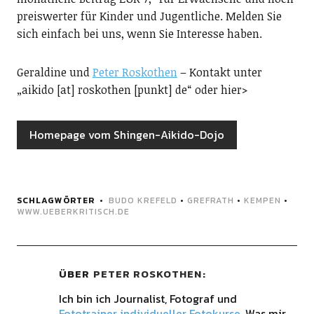
preiswerter für Kinder und Jugentliche. Melden Sie
sich einfach bei uns, wenn Sie Interesse haben.
Geraldine und
Peter Roskothen
– Kontakt unter
„aikido [at] roskothen [punkt] de“ oder hier>
Homepage vom Shingen-Aikido-Dojo
SCHLAGWÖRTER
BUDO KREFELD
•
GREFRATH
•
KEMPEN
•
WWW.UEBERKRITISCH.DE
ÜBER
PETER ROSKOTHEN
Ich bin ich Journalist, Fotograf und
Fototrainer individueller Fotokurse
. Was mir