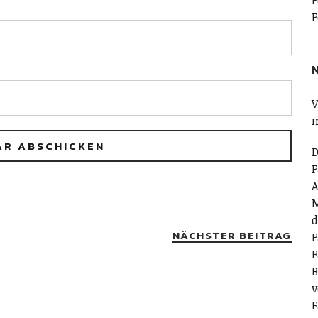
F
F
N
V
m
D
F
A
M
d
NÄCHSTER BEITRAG
F
F
B
v
F