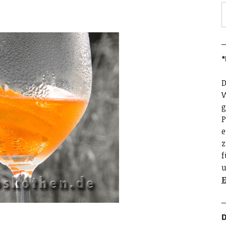
*
D
W
g
P
e
z
f
u
E
D