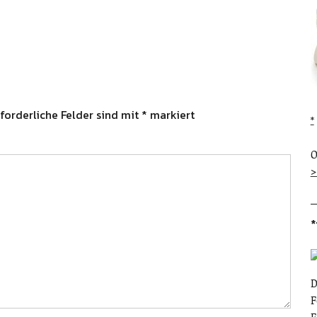
forderliche Felder sind mit
*
markiert
O
>
*
D
F