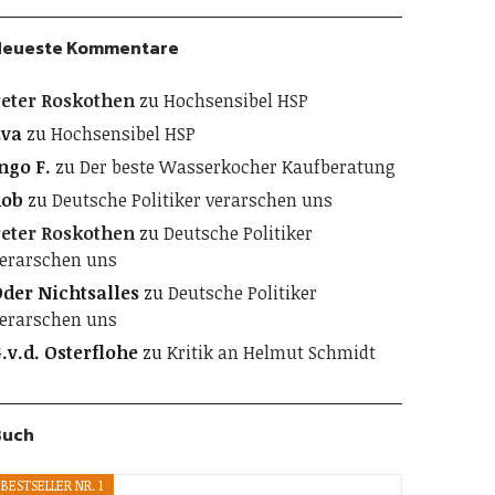
Neueste Kommentare
eter Roskothen
zu
Hochsensibel HSP
Eva
zu
Hochsensibel HSP
ngo F.
zu
Der beste Wasserkocher Kaufberatung
Rob
zu
Deutsche Politiker verarschen uns
eter Roskothen
zu
Deutsche Politiker
erarschen uns
der Nichtsalles
zu
Deutsche Politiker
erarschen uns
.v.d. Osterflohe
zu
Kritik an Helmut Schmidt
Buch
BESTSELLER NR. 1