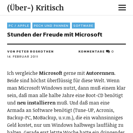
(Über-) Kritisch
PC / APPLE
PECH UND PANNEN
SOFTWARE
Stunden der Freude mit Microsoft
VON PETER ROSKOTHEN
KOMMENTARE
0
14. FEBRUAR 2011
Ich vergleiche
Microsoft
gerne mit
Autorennen
.
Beide sind höchst überflüssig für diese Welt. Wenn
man Microsoft Windows nutzt, dann muß einem klar
sein, daß man alle halbe Jahre eine Boot-CD benötigt
und
neu installieren
muß. Und daß man eine
Armada an Software benötigt (Tune-UP, Acronis,
Backup-PC, MoBackup, u.v.m.), die ein wahnsinniges
Geld kostet, nur um Windows halbwegs lauffähig zu
halten. Gerade erst letzte Woche hatte ein dringender