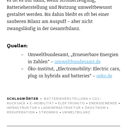
es ist es nur dann, wenn Stromerzeugung,
Batterieherstellung und Nutzung umweltbewusst
gestaltet werden. Bis dahin bleibt es oft bei einer
sauberen Bilanz am Auspuff – aber nicht
zwangsläufig in der Gesamtbilanz.
Quellen:
Umweltbundesamt, „Erneuerbare Energien
in Zahlen“ –
umweltbundesamt.de
Öko-Institut, „Electromobility: Electric cars,
plug-in hybrids and batteries“ –
oeko.de
SCHLAGWÖRTER
BATTERIEHERSTELLUNG
•
CO2-
RUCKSACK
•
E-MOBILITÄT
•
ELEKTROAUTO
•
ENERGIEWENDE
•
INFRASTRUKTUR
•
LADEINFRASTRUKTUR
•
ÖKOSTROM
•
REKUPERATION
•
STROMMIX
•
UMWELTBILANZ