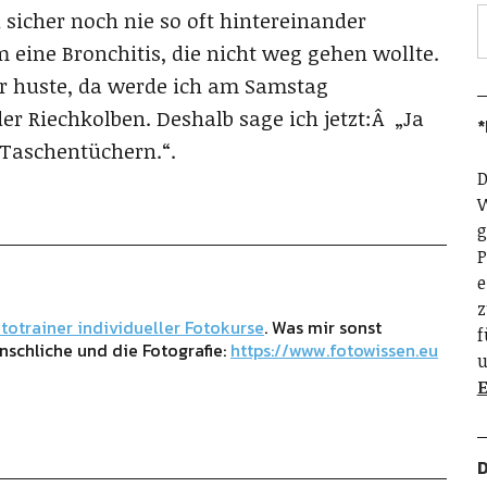
 sicher noch nie so oft hintereinander
m eine Bronchitis, die nicht weg gehen wollte.
ehr huste, da werde ich am Samstag
r Riechkolben. Deshalb sage ich jetzt:Â „Ja
*
Taschentüchern.“.
D
W
g
P
e
z
totrainer individueller Fotokurse
. Was mir sonst
f
nschliche und die Fotografie:
https://www.fotowissen.eu
u
E
D