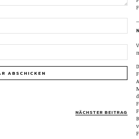
F
F
N
V
m
D
F
A
M
d
F
F
NÄCHSTER BEITRAG
B
v
F