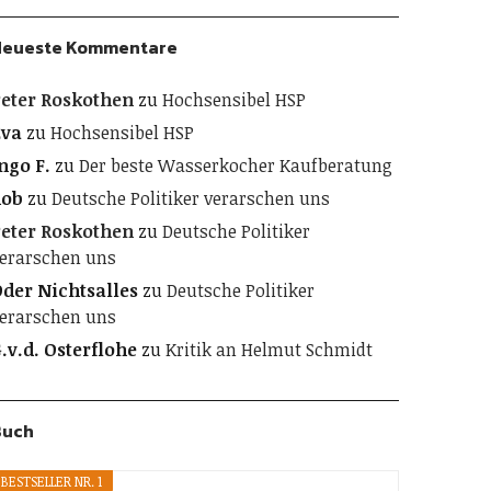
Neueste Kommentare
eter Roskothen
zu
Hochsensibel HSP
Eva
zu
Hochsensibel HSP
ngo F.
zu
Der beste Wasserkocher Kaufberatung
Rob
zu
Deutsche Politiker verarschen uns
eter Roskothen
zu
Deutsche Politiker
erarschen uns
der Nichtsalles
zu
Deutsche Politiker
erarschen uns
.v.d. Osterflohe
zu
Kritik an Helmut Schmidt
Buch
BESTSELLER NR. 1