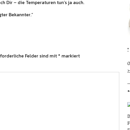
ch Dir – die Temperaturen tun’s ja auch.
gter Bekannter.“
forderliche Felder sind mit
*
markiert
O
>
*
D
F