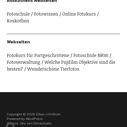
Roskothens Webseiten
Fotoschule
Fotowissen
Online Fotokurs
Roskothen
Webseiten
Fotokurs für Fortgeschrittene
Fotoschule NRW
Fotoverwaltung
Welche Fujifilm Objektive sind die
besten?
Wunderschöne Tierfotos
Copyright © 2026 (Über-) Kritisch
Powered by
WordPress
Theme: Uku von
Elmastudio