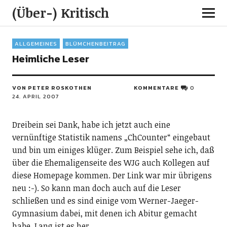
(Über-) Kritisch
ALLGEMEINES
BLÜMCHENBEITRAG
Heimliche Leser
VON PETER ROSKOTHEN
KOMMENTARE
0
24. APRIL 2007
Dreibein sei Dank, habe ich jetzt auch eine
vernünftige Statistik namens „ChCounter“ eingebaut
und bin um einiges klüger. Zum Beispiel sehe ich, daß
über die Ehemaligenseite des WJG auch Kollegen auf
diese Homepage kommen. Der Link war mir übrigens
neu :-). So kann man doch auch auf die Leser
schließen und es sind einige vom Werner-Jaeger-
Gymnasium dabei, mit denen ich Abitur gemacht
habe. Lang ist es her…