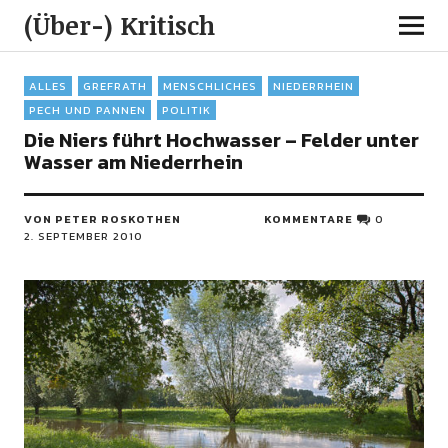
(Über-) Kritisch
ALLES
GREFRATH
MENSCHLICHES
NIEDERRHEIN
PECH UND PANNEN
POLITIK
Die Niers führt Hochwasser – Felder unter
Wasser am Niederrhein
VON PETER ROSKOTHEN
KOMMENTARE
0
2. SEPTEMBER 2010