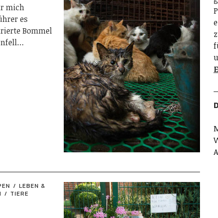
ür mich
P
ührer es
e
larierte Bommel
z
enfell…
f
u
E
D
M
W
A
PEN
LEBEN &
N
TIERE