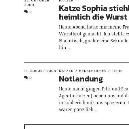
25. OKTOBER
KATZEN
Katze Sophia stieh
2009
0
heimlich die Wurst
Heute Abend hatte mir meine Fra
Wurstbrot gemacht. Ich stellte e
Nachttisch, guckte eine Sekunde
hin…
13. AUGUST 2009
KATZEN
MENSCHLICHES
TIERE
Notlandung
0
Heute nacht gingen Fiffi und Sca
Agenturkatzen) neben uns auf d
in Lobberich mit uns spazieren. 
waren ganz lieb…