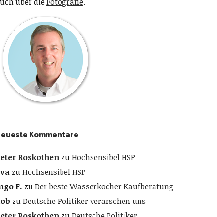
uch über die
Fotografie
.
Neueste Kommentare
eter Roskothen
zu
Hochsensibel HSP
Eva
zu
Hochsensibel HSP
ngo F.
zu
Der beste Wasserkocher Kaufberatung
Rob
zu
Deutsche Politiker verarschen uns
eter Roskothen
zu
Deutsche Politiker