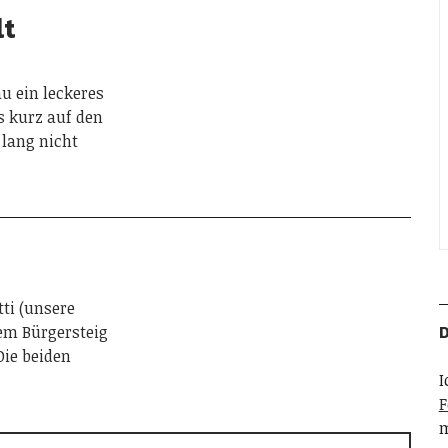
lt
u ein leckeres
s kurz auf den
 lang nicht
tti (unsere
D
em Bürgersteig
Die beiden
I
F
m