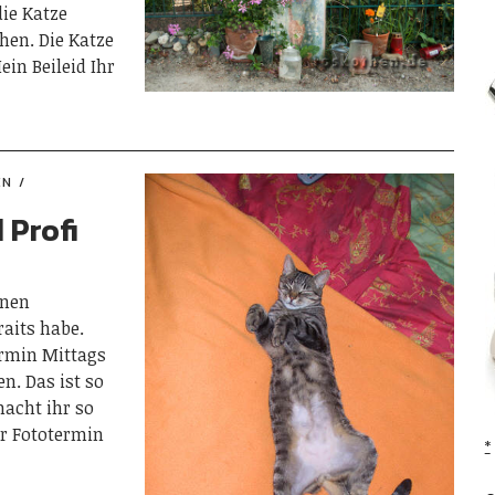
die Katze
en. Die Katze
in Beileid Ihr
EN
 Profi
inen
aits habe.
rmin Mittags
n. Das ist so
macht ihr so
er Fototermin