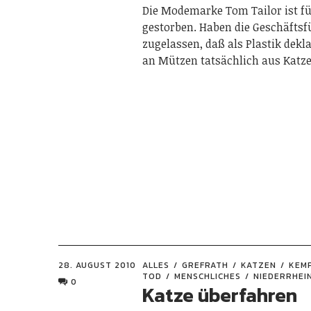
Die Modemarke Tom Tailor ist f
gestorben. Haben die Geschäftsf
zugelassen, daß als Plastik dek
an Mützen tatsächlich aus Katz
28. AUGUST 2010
ALLES
GREFRATH
KATZEN
KEM
TOD
MENSCHLICHES
NIEDERRHEI
0
Katze überfahren