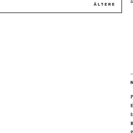
a
ÄLTERE
P
I
P