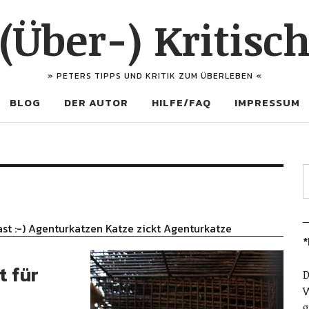
(Über-) Kritisc
» PETERS TIPPS UND KRITIK ZUM ÜBERLEBEN «
BLOG
DER AUTOR
HILFE/FAQ
IMPRESSUM
ast :-) Agenturkatzen Katze zickt Agenturkatze
*
t für
D
W
g