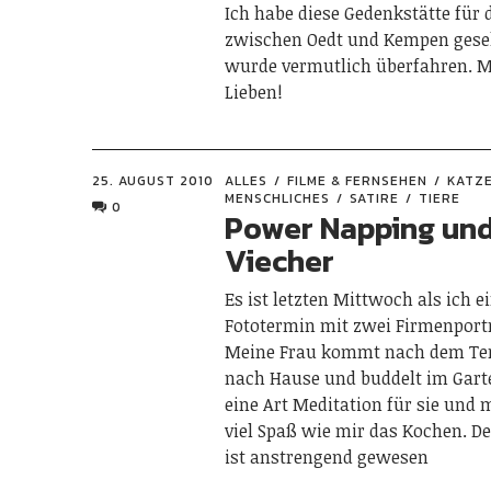
Ich habe diese Gedenkstätte für 
zwischen Oedt und Kempen geseh
wurde vermutlich überfahren. Me
Lieben!
25. AUGUST 2010
ALLES
FILME & FERNSEHEN
KATZ
MENSCHLICHES
SATIRE
TIERE
0
Power Napping und
Viecher
Es ist letzten Mittwoch als ich e
Fototermin mit zwei Firmenportr
Meine Frau kommt nach dem Te
nach Hause und buddelt im Garte
eine Art Meditation für sie und 
viel Spaß wie mir das Kochen. D
ist anstrengend gewesen