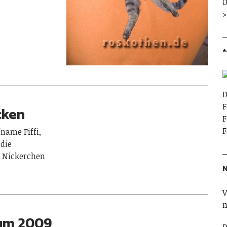
O
>
*
D
F
cken
F
F
name Fiffi,
 die
n Nickerchen
N
V
m
um 2009