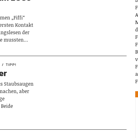
D
F
A
men „Fiffi“
M
ersten Kontakt
d
ngslesen der
F
che mussten…
F
B
v
E
TIPP!
F
er
a
F
ss Staubsaugen
machen, aber
ige
 Beide