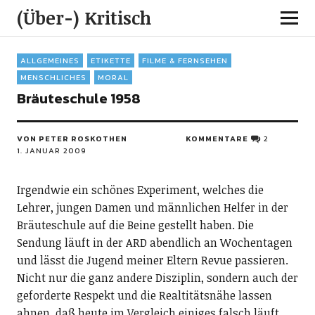
(Über-) Kritisch
ALLGEMEINES
ETIKETTE
FILME & FERNSEHEN
MENSCHLICHES
MORAL
Bräuteschule 1958
VON PETER ROSKOTHEN
KOMMENTARE
2
1. JANUAR 2009
Irgendwie ein schönes Experiment, welches die
Lehrer, jungen Damen und männlichen Helfer in der
Bräuteschule auf die Beine gestellt haben. Die
Sendung läuft in der ARD abendlich an Wochentagen
und lässt die Jugend meiner Eltern Revue passieren.
Nicht nur die ganz andere Disziplin, sondern auch der
geforderte Respekt und die Realtitätsnähe lassen
ahnen, daß heute im Vergleich einiges falsch läuft.