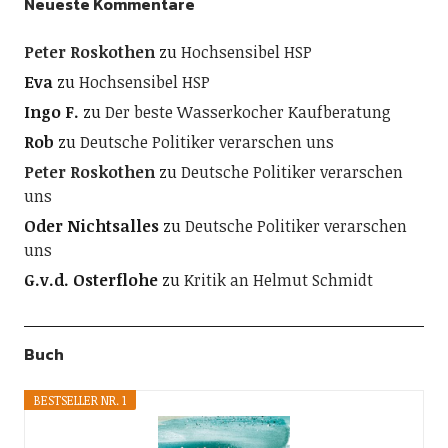
Neueste Kommentare
Peter Roskothen
zu
Hochsensibel HSP
Eva
zu
Hochsensibel HSP
Ingo F.
zu
Der beste Wasserkocher Kaufberatung
Rob
zu
Deutsche Politiker verarschen uns
Peter Roskothen
zu
Deutsche Politiker verarschen
uns
Oder Nichtsalles
zu
Deutsche Politiker verarschen
uns
G.v.d. Osterflohe
zu
Kritik an Helmut Schmidt
Buch
BESTSELLER NR. 1