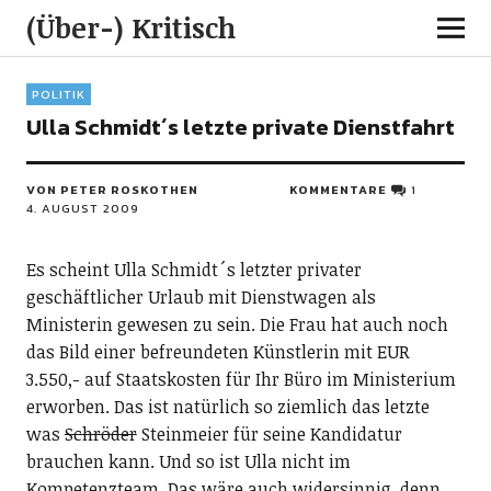
(Über-) Kritisch
POLITIK
Ulla Schmidt´s letzte private Dienstfahrt
VON PETER ROSKOTHEN
KOMMENTARE
1
4. AUGUST 2009
Es scheint Ulla Schmidt´s letzter privater
geschäftlicher Urlaub mit Dienstwagen als
Ministerin gewesen zu sein. Die Frau hat auch noch
das Bild einer befreundeten Künstlerin mit EUR
3.550,- auf Staatskosten für Ihr Büro im Ministerium
erworben. Das ist natürlich so ziemlich das letzte
was
Schröder
Steinmeier für seine Kandidatur
brauchen kann. Und so ist Ulla nicht im
Kompetenzteam. Das wäre auch widersinnig, denn