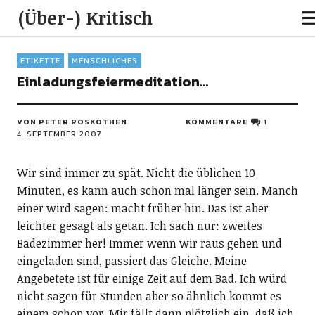
(Über-) Kritisch
ETIKETTE
MENSCHLICHES
Einladungsfeiermeditation…
VON PETER ROSKOTHEN
KOMMENTARE
1
4. SEPTEMBER 2007
Wir sind immer zu spät. Nicht die üblichen 10
Minuten, es kann auch schon mal länger sein. Manch
einer wird sagen: macht früher hin. Das ist aber
leichter gesagt als getan. Ich sach nur: zweites
Badezimmer her! Immer wenn wir raus gehen und
eingeladen sind, passiert das Gleiche. Meine
Angebetete ist für einige Zeit auf dem Bad. Ich würd
nicht sagen für Stunden aber so ähnlich kommt es
einem schon vor. Mir fällt dann plötzlich ein, daß ich