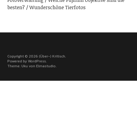
Fotoverwaltung
Welche Fujifilm Objektive sind die
besten?
Wunderschöne Tierfotos
Copyright © 2026 (Über-) Kritisch
Powered by
WordPress
Theme: Uku von
Elmastudio