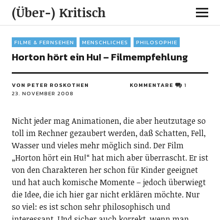
(Über-) Kritisch
FILME & FERNSEHEN
MENSCHLICHES
PHILOSOPHIE
Horton hört ein Hu! – Filmempfehlung
VON PETER ROSKOTHEN
KOMMENTARE
1
23. NOVEMBER 2008
Nicht jeder mag Animationen, die aber heutzutage so
toll im Rechner gezaubert werden, daß Schatten, Fell,
Wasser und vieles mehr möglich sind. Der Film
„Horton hört ein Hu!“ hat mich aber überrascht. Er ist
von den Charakteren her schon für Kinder geeignet
und hat auch komische Momente – jedoch überwiegt
die Idee, die ich hier gar nicht erklären möchte. Nur
so viel: es ist schon sehr philosophisch und
interessant. Und sicher auch korrekt, wenn man