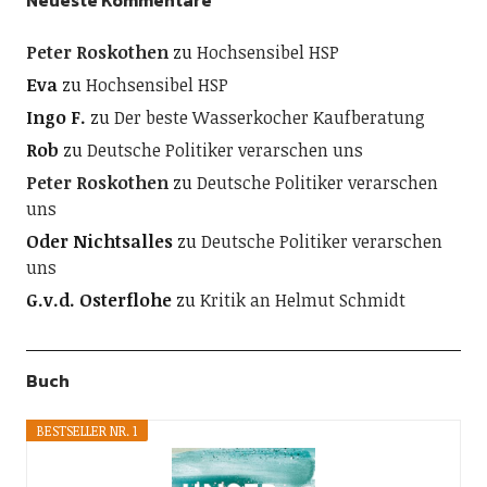
Neueste Kommentare
Peter Roskothen
zu
Hochsensibel HSP
Eva
zu
Hochsensibel HSP
Ingo F.
zu
Der beste Wasserkocher Kaufberatung
Rob
zu
Deutsche Politiker verarschen uns
Peter Roskothen
zu
Deutsche Politiker verarschen
uns
Oder Nichtsalles
zu
Deutsche Politiker verarschen
uns
G.v.d. Osterflohe
zu
Kritik an Helmut Schmidt
Buch
BESTSELLER NR. 1