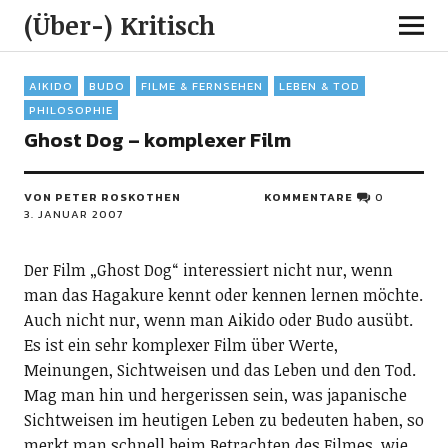
(Über-) Kritisch
AIKIDO
BUDO
FILME & FERNSEHEN
LEBEN & TOD
PHILOSOPHIE
Ghost Dog – komplexer Film
VON PETER ROSKOTHEN
KOMMENTARE
0
3. JANUAR 2007
Der Film „Ghost Dog“ interessiert nicht nur, wenn
man das Hagakure kennt oder kennen lernen möchte.
Auch nicht nur, wenn man Aikido oder Budo ausübt.
Es ist ein sehr komplexer Film über Werte,
Meinungen, Sichtweisen und das Leben und den Tod.
Mag man hin und hergerissen sein, was japanische
Sichtweisen im heutigen Leben zu bedeuten haben, so
merkt man schnell beim Betrachten des Filmes, wie