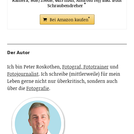
Kamera, 8GB/256GB, 4415 mAh, Android 16)) inkl. iFixit
Schraubendreher
Bei Amazon kaufen
Der Autor
Ich bin Peter Roskothen,
Fotograf, Fototrainer
und
Fotojournalist
. Ich schreibe (mittlerweile) für mein
Leben gerne nicht nur überkritisch, sondern auch
über die
Fotografie
.