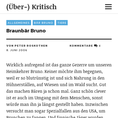
(Über-) Kritisch
ALLGEMEINES
BÄR BRUNO
TIERE
Braunbär Bruno
VON PETER ROSKOTHEN
KOMMENTARE
4
8. JUNI 2006
Wirklich aufregend ist das ganze Gezerre um unseren
Heimkehrer Bruno. Keiner möchte ihm begegnen,
weil er so blutrünstig ist und sich Nahrung in den
Hühnerställen, auf Wiesen und im Wald sucht. Gut
das machen Bären ja schon mal. Ganz schön clever
ist er auch im Umgang mit dem Menschen, sonst
würde man ihn ja längst gestellt haben. Inzwischen
versucht man sogar Spezialfallen aus den USA, um
Brunchen zu fangen. Und finnische Jäger wurden