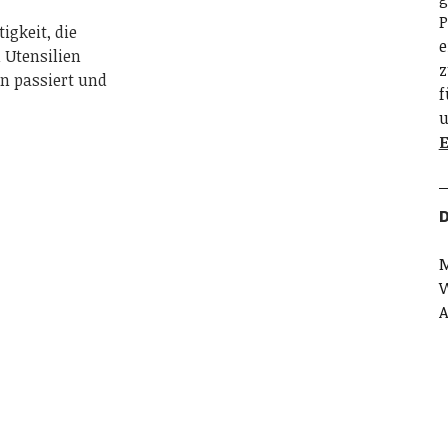
P
tigkeit, die
e
n Utensilien
z
n passiert und
f
u
E
D
M
W
A