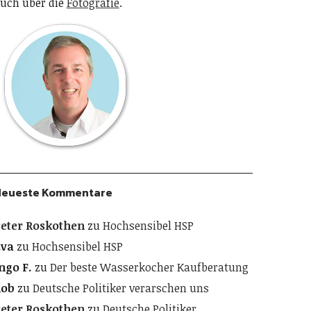
uch über die
Fotografie
.
Neueste Kommentare
eter Roskothen
zu
Hochsensibel HSP
Eva
zu
Hochsensibel HSP
ngo F.
zu
Der beste Wasserkocher Kaufberatung
Rob
zu
Deutsche Politiker verarschen uns
eter Roskothen
zu
Deutsche Politiker