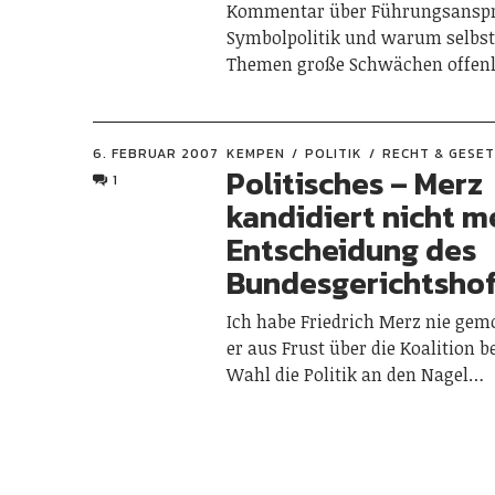
Kommentar über Führungsansp
Symbolpolitik und warum selbst
Themen große Schwächen offenl
6. FEBRUAR 2007
KEMPEN
POLITIK
RECHT & GESE
Politisches – Merz
1
kandidiert nicht m
Entscheidung des
Bundesgerichtsho
Ich habe Friedrich Merz nie gem
er aus Frust über die Koalition b
Wahl die Politik an den Nagel…