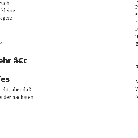
ruch,
P
 kleine
e
egen:
z
f
u
TZ
E
ehr â€¢
D
fes
M
W
ocht, aber daß
A
ei der nächsten