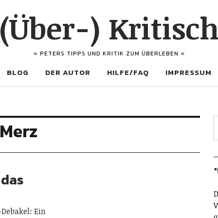
(Über-) Kritisc
» PETERS TIPPS UND KRITIK ZUM ÜBERLEBEN «
BLOG
DER AUTOR
HILFE/FAQ
IMPRESSUM
 Merz
*
 das
D
W
-Debakel: Ein
g