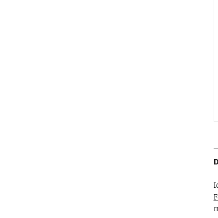
D
I
F
m