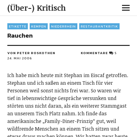
(Über-) Kritisch
ETIKETTE
KEMPEN
NIEDERRHEIN
RESTAURANTKRITIK
Rauchen
VON PETER ROSKOTHEN
KOMMENTARE
5
24. MAI 2006
Ich habe mich heute mit Stephan im Eiscaf getroffen.
Stephan und ich saßen an einem Tisch für vier
Personen weil sonst nichts frei war. So waren wir
tief in lebenswichtige Gespräche versunken und
störten uns nicht daran, als ein weiterer Stammgast
an unserem Tisch Platz nahm. Ich finde das
amerikanische „Family-Diner-Prinzip“ gut, weil
wildfremde Menschen an einem Tisch sitzen und
etwas draus machen können. Wir hatten zwar heute