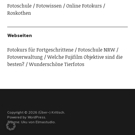
Fotoschule
Fotowissen
Online Fotokurs
Roskothen
Webseiten
Fotokurs für Fortgeschrittene
Fotoschule NRW
Fotoverwaltung
Welche Fujifilm Objektive sind die
besten?
Wunderschöne Tierfotos
Copyright © 2026 (Über-) Kritisch
Powered by
WordPress
Theme: Uku von
Elmastudio