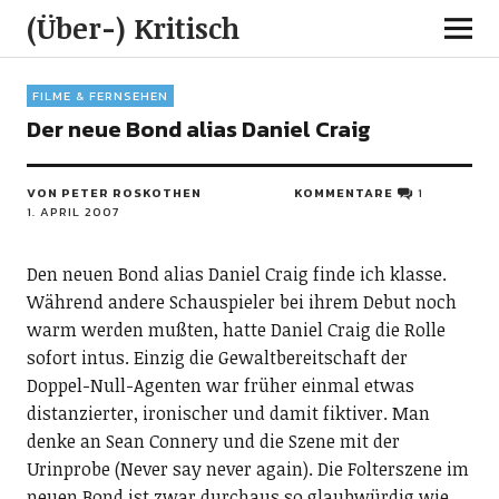
(Über-) Kritisch
FILME & FERNSEHEN
Der neue Bond alias Daniel Craig
VON PETER ROSKOTHEN
KOMMENTARE
1
1. APRIL 2007
Den neuen Bond alias Daniel Craig finde ich klasse.
Während andere Schauspieler bei ihrem Debut noch
warm werden mußten, hatte Daniel Craig die Rolle
sofort intus. Einzig die Gewaltbereitschaft der
Doppel-Null-Agenten war früher einmal etwas
distanzierter, ironischer und damit fiktiver. Man
denke an Sean Connery und die Szene mit der
Urinprobe (Never say never again). Die Folterszene im
neuen Bond ist zwar durchaus so glaubwürdig wie