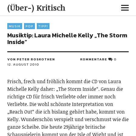
(Über-) Kritisch
MUSIK
POP
TIPP!
Musiktip: Laura Michelle Kelly „The Storm
Inside“
VON PETER ROSKOTHEN
KOMMENTARE
0
12. AUGUST 2010
Frisch, frech und fröhlich kommt die CD von Laura
Michelle Kelly daher: „The Storm Inside“. Genau die
richtige CD für frisch Verliebte oder immer noch
Verliebte. Die wohl schönste Interpretation von
„Reach Out“ die ich bislang gehört habe, kommt von
Kelly. Wunderschön verspielt und verschmust wie die
ganze Scheibe. Die heute 29jährige britische
Schauspielerin kommt von der Isle of Wight und ist