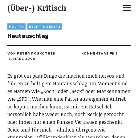
(Über-) Kritisch
POLITIK
RECHT & GESETZ
Hautauschlag
VON PETER ROSKOTHEN
KOMMENTARE
2
13. MÄRZ 2008
Es gibt ein paar Dinge die machen mich nervös und
führen zu heftigem Hautausschlag. Im Moment sind
es Namen wie „Koch“ oder „Beck“ oder Markennamen
wie „SPD“. Wie man eine Partei aus eigenem Antrieb
so kaputt machen kann, ist mir ein Rätsel. Ich
persönlich habe weder Koch, noch Beck je gemocht
oder Ihnen nur einen Funken Vertrauen geschenkt.
Beide sind für mich – ähnlich übrigens wie
Steinmeier – völlig undenkbar als Menschen, denen