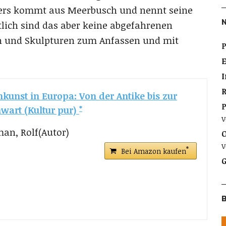
ders kommt aus Meerbusch und nennt seine
lich sind das aber keine abgefahrenen
 und Skulpturen zum Anfassen und mit
P
I
nkunst in Europa: Von der Antike bis zur
P
wart (Kultur pur)
v
an, Rolf(Autor)
O
v
Bei Amazon kaufen
G