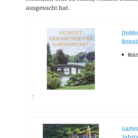
ausgesucht hat.
DuMon
Renai
Han
Garte
Jahrt