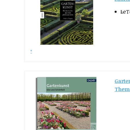
LeT
Garte
Them