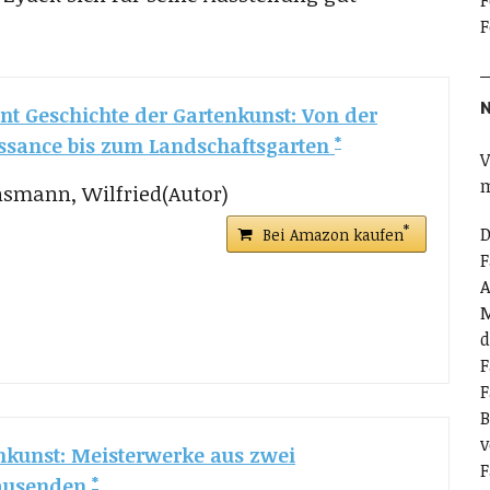
F
F
N
t Geschichte der Gartenkunst: Von der
ssance bis zum Landschaftsgarten
V
m
smann, Wilfried(Autor)
D
Bei Amazon kaufen
F
A
M
d
F
F
B
v
nkunst: Meisterwerke aus zwei
F
ausenden