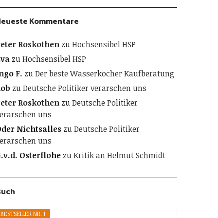
Neueste Kommentare
eter Roskothen
zu
Hochsensibel HSP
Eva
zu
Hochsensibel HSP
ngo F.
zu
Der beste Wasserkocher Kaufberatung
Rob
zu
Deutsche Politiker verarschen uns
eter Roskothen
zu
Deutsche Politiker
erarschen uns
der Nichtsalles
zu
Deutsche Politiker
erarschen uns
.v.d. Osterflohe
zu
Kritik an Helmut Schmidt
Buch
BESTSELLER NR. 1