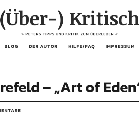
(Über-) Kritisc
» PETERS TIPPS UND KRITIK ZUM ÜBERLEBEN «
BLOG
DER AUTOR
HILFE/FAQ
IMPRESSUM
refeld – „Art of Eden
MENTARE