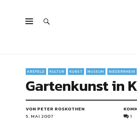
KREFELD
KULTUR
KUNST
MUSEUM
NIEDERRHEIN
Gartenkunst in K
VON PETER ROSKOTHEN
KOM
5. MAI 2007
1