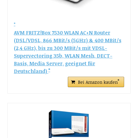
AVM FRITZ!Box 7530 WLAN AC+N Router
(DSL/VDSL, 866 MBit/s (5GHz) & 400 MBit/s
(2,4 GHz), bis zu 300 MBit/s mit VDSL-
Supervectoring 35b, WLAN Mesh, DECT-
Basis, Media Server, geeignet für
Deutschland)
Bei Amazon kaufen