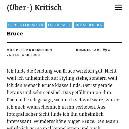
(Über-) Kritisch
FILME & FERNSEHEN
FOTOGRAFIE
MENSCHLICHES
Bruce
VON PETER ROSKOTHEN
KOMMENTARE
4
26. FEBRUAR 2008
Ich finde die Sendung von Bruce wirklich gut. Nicht
weil ich unheimlich auf Styling stehe, sondern weil
ich den Mensch Bruce klasse finde. Der ist gerade
heraus und sehr sensibel. Das gefällt mir an ihm.
Eben habe ich gesagt, wenn ich schwul wäre, würde
ich mich wahrscheinlich in ihn verlieben. Aus
fotografischer Sicht finde ich ihn unheimlich
interessant. Wunderschöne Augen Bruce. Den Mann
würde ich gerne mal kennelernen und auch