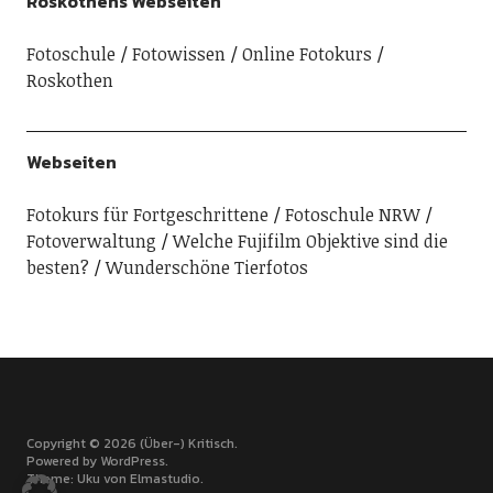
Roskothens Webseiten
Fotoschule
Fotowissen
Online Fotokurs
Roskothen
Webseiten
Fotokurs für Fortgeschrittene
Fotoschule NRW
Fotoverwaltung
Welche Fujifilm Objektive sind die
besten?
Wunderschöne Tierfotos
Copyright © 2026 (Über-) Kritisch
Powered by
WordPress
Theme: Uku von
Elmastudio