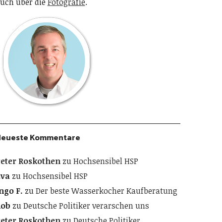
uch über die
Fotografie
.
Neueste Kommentare
eter Roskothen
zu
Hochsensibel HSP
Eva
zu
Hochsensibel HSP
ngo F.
zu
Der beste Wasserkocher Kaufberatung
Rob
zu
Deutsche Politiker verarschen uns
eter Roskothen
zu
Deutsche Politiker