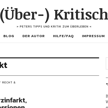
(Über-) Kritisc
» PETERS TIPPS UND KRITIK ZUM ÜBERLEBEN «
BLOG
DER AUTOR
HILFE/FAQ
IMPRESSUM
kt
RECHT &
*
D
zinfarkt,
W
essionen
g