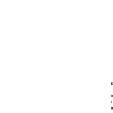
D
I
F
m