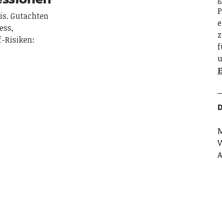
P
is. Gutachten
e
ess,
z
-Risiken:
f
u
E
D
M
W
A