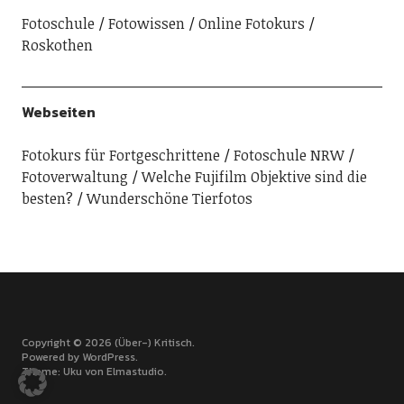
Fotoschule
Fotowissen
Online Fotokurs
Roskothen
Webseiten
Fotokurs für Fortgeschrittene
Fotoschule NRW
Fotoverwaltung
Welche Fujifilm Objektive sind die
besten?
Wunderschöne Tierfotos
Copyright © 2026 (Über-) Kritisch
Powered by
WordPress
Theme: Uku von
Elmastudio